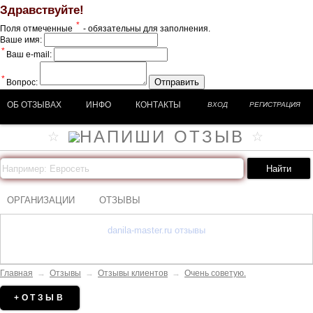
Здравствуйте!
*
Поля отмеченные
- обязательны для заполнения.
Ваше имя:
*
Ваш e-mail:
*
Отправить
Вопрос:
ОБ ОТЗЫВАХ
ИНФО
КОНТАКТЫ
ВХОД
РЕГИСТРАЦИЯ
ОРГАНИЗАЦИИ
ОТЗЫВЫ
danila-master.ru отзывы
Главная
→
Отзывы
→
Отзывы клиентов
→
Очень советую.
+ОТЗЫВ