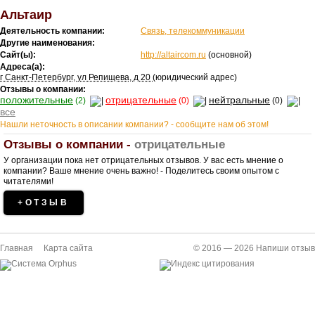
Альтаир
Деятельность компании:
Связь, телекоммуникации
Другие наименования:
Сайт(ы):
http://altaircom.ru
(основной)
Адреса(а):
г Санкт-Петербург, ул Репищева, д 20
(юридический адрес)
Отзывы о компании:
положительные
отрицательные
нейтральные
(2)
(0)
(0)
все
Нашли неточность в описании компании? - сообщите нам об этом!
Отзывы о компании -
отрицательные
У организации пока нет отрицательных отзывов. У вас есть мнение о
компании? Ваше мнение очень важно! - Поделитесь своим опытом с
читателями!
+ОТЗЫВ
Главная
Карта сайта
© 2016 — 2026
Напиши отзыв