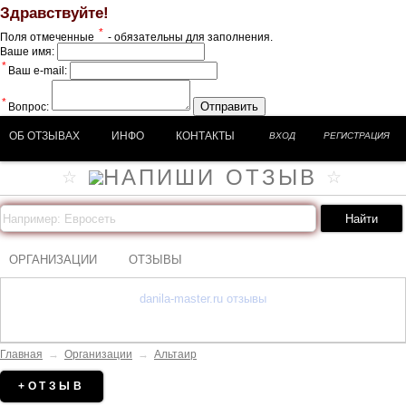
Здравствуйте!
*
Поля отмеченные
- обязательны для заполнения.
Ваше имя:
*
Ваш e-mail:
*
Отправить
Вопрос:
ОБ ОТЗЫВАХ
ИНФО
КОНТАКТЫ
ВХОД
РЕГИСТРАЦИЯ
ОРГАНИЗАЦИИ
ОТЗЫВЫ
danila-master.ru отзывы
Главная
→
Организации
→
Альтаир
+ОТЗЫВ