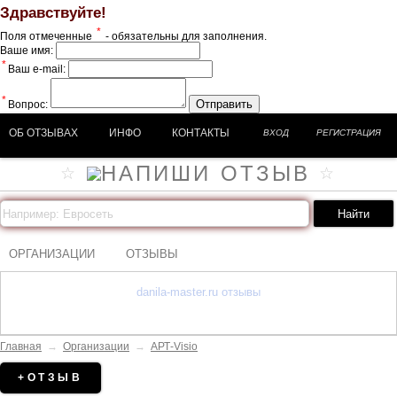
Здравствуйте!
*
Поля отмеченные
- обязательны для заполнения.
Ваше имя:
*
Ваш e-mail:
*
Отправить
Вопрос:
ОБ ОТЗЫВАХ
ИНФО
КОНТАКТЫ
ВХОД
РЕГИСТРАЦИЯ
ОРГАНИЗАЦИИ
ОТЗЫВЫ
danila-master.ru отзывы
Главная
→
Организации
→
АРТ-Visio
+ОТЗЫВ