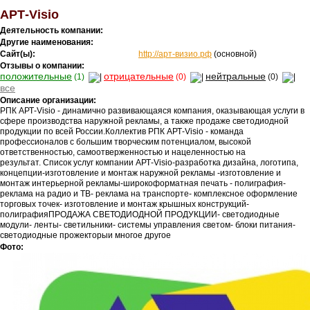
АРТ-Visio
Деятельность компании:
Другие наименования:
Сайт(ы):
http://арт-визио.рф
(основной)
Отзывы о компании:
положительные
отрицательные
нейтральные
(1)
(0)
(0)
все
Описание организации:
РПК АРТ-Visio - динамично развивающаяся компания, оказывающая услуги в
сфере производства наружной рекламы, а также продаже светодиодной
продукции по всей России.Коллектив РПК АРТ-Visio - команда
профессионалов с большим творческим потенциалом, высокой
ответственностью, самоотверженностью и нацеленностью на
результат. Список услуг компании АРТ-Visio-разработка дизайна, логотипа,
концепции-изготовление и монтаж наружной рекламы -изготовление и
монтаж интерьерной рекламы-широкоформатная печать - полиграфия-
реклама на радио и ТВ- реклама на транспорте- комплексное оформление
торговых точек- изготовление и монтаж крышных конструкций-
полиграфияПРОДАЖА СВЕТОДИОДНОЙ ПРОДУКЦИИ- светодиодные
модули- ленты- светильники- системы управления светом- блоки питания-
светодиодные прожекторыи многое другое
Фото: