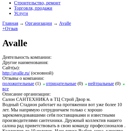
Строительство, ремонт
Торговля, продажи
Услуги
Главная
→
Организации
→
Avalle
+Отзыв
Avalle
Деятельность компании:
Другие наименования:
Сайт(ы):
http://avalle.ru/
(основной)
Отзывы о компании:
положительные
(1)
отрицательные
(0)
нейтральные
(0)
все
Описание организации:
Салон САНТЕХНИКА в ТЦ Строй Двор м.
Водный Стадион работает на протяжении вот уже более 10
лет. Мы напрямую сотрудничаем только с хорошо
зарекомендовавшими себя поставщиками и известными
производителями сантехники. Дружный коллектив нашего
салона рад приветствовать в свою команду профессионалов .
Коллектив до 10 человек. Наш девиз: Выбор, цена, качество,