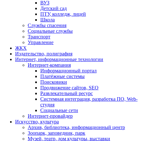
ВУЗ
Детский сад
ПТУ, колледж, лицей
Школа
Службы спасения
Социальные службы
Транспорт
Управление
ЖКХ
Издательство, полиграфия
Интернет, информационные технологии
Интернет-компания
Информационный портал
Платёжные системы
Поисковики
Продвижение сайтов, SEO
Развлекательный ресурс
Системная интеграция, разработка ПО, Web-
студия
Социальные сети
Интернет-провайдер
Искусство, культура
Архив, библиотека, информационный центр
Зоопарк, заповедник, парк
Музей, театр, дом культуры, выставки