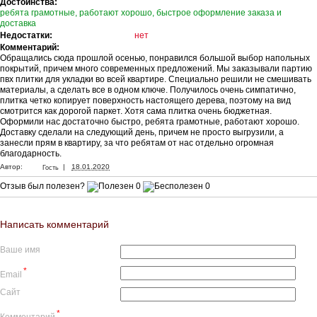
Достоинства:
ребята грамотные, работают хорошо, быстрое оформление заказа и
доставка
Недостатки:
нет
Комментарий:
Обращались сюда прошлой осенью, понравился большой выбор напольных
покрытий, причем много современных предложений. Мы заказывали партию
пвх плитки для укладки во всей квартире. Специально решили не смешивать
материалы, а сделать все в одном ключе. Получилось очень симпатично,
плитка четко копирует поверхность настоящего дерева, поэтому на вид
смотрится как дорогой паркет. Хотя сама плитка очень бюджетная.
Оформили нас достаточно быстро, ребята грамотные, работают хорошо.
Доставку сделали на следующий день, причем не просто выгрузили, а
занесли прям в квартиру, за что ребятам от нас отдельно огромная
благодарность.
|
Автор:
18.01.2020
Гость
Отзыв был полезен?
0
0
Написать комментарий
Ваше имя
*
Email
Сайт
*
Комментарий