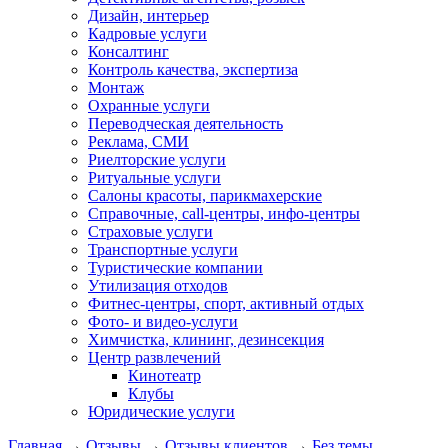
Дизайн, интерьер
Кадровые услуги
Консалтинг
Контроль качества, экспертиза
Монтаж
Охранные услуги
Переводческая деятельность
Реклама, СМИ
Риелторские услуги
Ритуальные услуги
Салоны красоты, парикмахерские
Справочные, call-центры, инфо-центры
Страховые услуги
Транспортные услуги
Туристические компании
Утилизация отходов
Фитнес-центры, спорт, активный отдых
Фото- и видео-услуги
Химчистка, клининг, дезинсекция
Центр развлечений
Кинотеатр
Клубы
Юридические услуги
Главная
→
Отзывы
→
Отзывы клиентов
→
Без темы