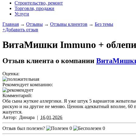
Строительство, ремонт
Торговля, продажи
Услуги
Главная
→
Отзывы
→
Отзывы клиентов
→
Без темы
+Добавить отзыв
ВитаМишки Immuno + облепих
Отзыв клиента о компании
ВитаМишки 
Оценка:
Рекомендует компанию:
Комментарий:
Оба сына жуткие аллергики. Я уже штук 5 вариантов жевательн
рискую и на другие не меняю. Ценник адекватный вполне, 60 па
жалуется.
Автор:
Динара
|
16.01.2026
Отзыв был полезен?
0
0