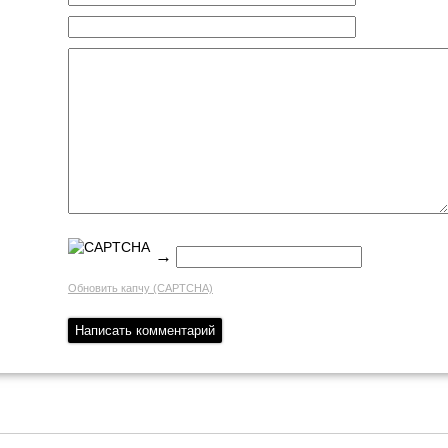
→
Обновить капчу (CAPTCHA)