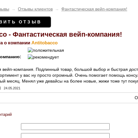
зывы
→
Отзывы клиентов
→
Фантастическая вейп-компания!
ВИТЬ ОТЗЫВ
cco - Фантастическая вейп-компания!
а о компании
Antitobacco
компанию:
 вейп-компания. Подлинный товар, большой выбор и быстрая доста
ортимент у вас ну просто огромный. Очень помогает помощь консу
ый месяц. Менял уже девайсы на более новые, жижи тоже тут покуп
|
24.05.2021
О
нтарий