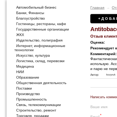
Автомобильный бизнес
Главная
→
От
Банки, Финансы
Благоустройство
+ДОБА
Гостиницы, рестораны, кафе
Antitoba
Государственные организации
ЖКХ
Отзыв клиент
Издательство, полиграфия
Оценка:
Интернет, информационные
Рекомендует 
технологии
Комментарий:
Искусство, культура
Фантастическая
Логистика, склад, перевозки
использую. Асс
Медицина
и парю не перв
НИИ
Автор:
kozyruk
Образование
Общественная деятельность
Поставки
Производство
Написать комме
Промышленность
Связь, телекоммуникации
Ваше имя
Строительство, ремонт
*
Торговля, продажи
Email