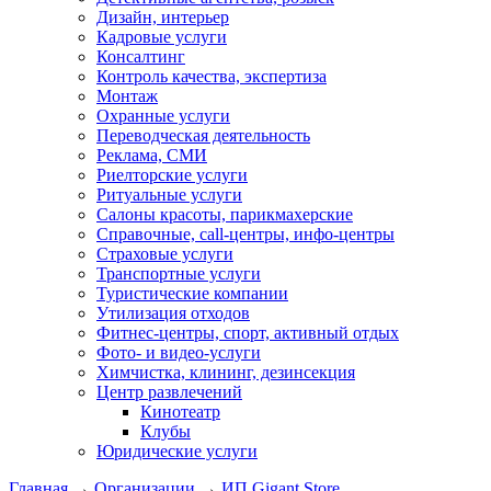
Дизайн, интерьер
Кадровые услуги
Консалтинг
Контроль качества, экспертиза
Монтаж
Охранные услуги
Переводческая деятельность
Реклама, СМИ
Риелторские услуги
Ритуальные услуги
Салоны красоты, парикмахерские
Справочные, call-центры, инфо-центры
Страховые услуги
Транспортные услуги
Туристические компании
Утилизация отходов
Фитнес-центры, спорт, активный отдых
Фото- и видео-услуги
Химчистка, клининг, дезинсекция
Центр развлечений
Кинотеатр
Клубы
Юридические услуги
Главная
→
Организации
→
ИП Gigant Store