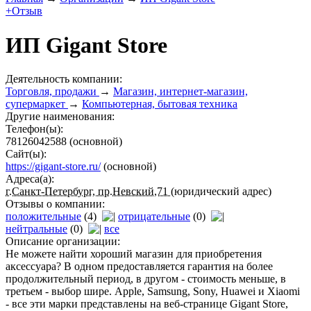
+Отзыв
ИП Gigant Store
Деятельность компании:
Торговля, продажи
→
Магазин, интернет-магазин,
супермаркет
→
Компьютерная, бытовая техника
Другие наименования:
Телефон(ы):
78126042588
(основной)
Сайт(ы):
https://gigant-store.ru/
(основной)
Адреса(а):
г.Санкт-Петербург, пр.Невский,71
(юридический адрес)
Отзывы о компании:
положительные
(4)
отрицательные
(0)
нейтральные
(0)
все
Описание организации:
Не можете найти хороший магазин для приобретения
аксессуара? В одном предоставляется гарантия на более
продолжительный период, в другом - стоимость меньше, в
третьем - выбор шире. Apple, Samsung, Sony, Huawei и Xiaomi
- все эти марки представлены на веб-странице Gigant Store,