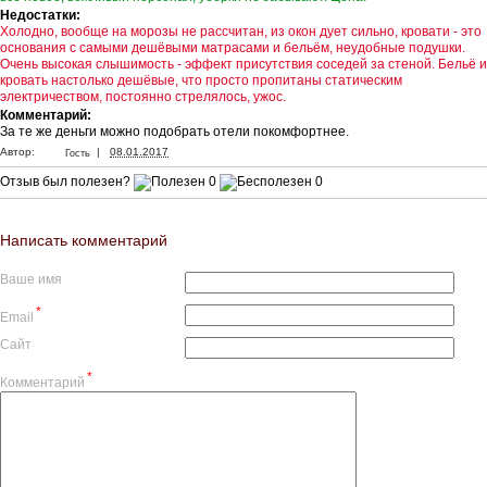
Недостатки:
Холодно, вообще на морозы не рассчитан, из окон дует сильно, кровати - это
основания с самыми дешёвыми матрасами и бельём, неудобные подушки.
Очень высокая слышимость - эффект присутствия соседей за стеной. Бельё и
кровать настолько дешёвые, что просто пропитаны статическим
электричеством, постоянно стрелялось, ужос.
Комментарий:
За те же деньги можно подобрать отели покомфортнее.
|
Автор:
08.01.2017
Гость
Отзыв был полезен?
0
0
Написать комментарий
Ваше имя
*
Email
Сайт
*
Комментарий