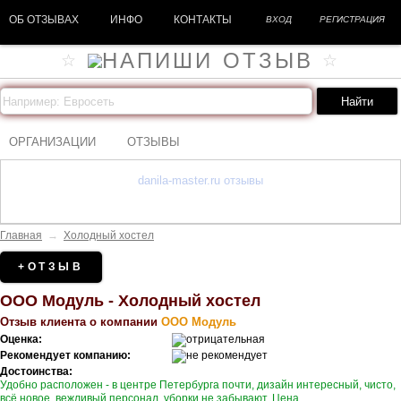
ОБ ОТЗЫВАХ
ИНФО
КОНТАКТЫ
ВХОД
РЕГИСТРАЦИЯ
ОРГАНИЗАЦИИ
ОТЗЫВЫ
danila-master.ru отзывы
Главная
→
Холодный хостел
+ОТЗЫВ
ООО Модуль - Холодный хостел
Отзыв клиента о компании
ООО Модуль
Оценка:
Рекомендует компанию:
Достоинства:
Удобно расположен - в центре Петербурга почти, дизайн интересный, чисто,
всё новое, вежливый персонал, уборки не забывают. Цена.