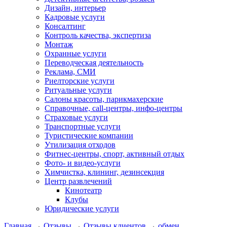
Дизайн, интерьер
Кадровые услуги
Консалтинг
Контроль качества, экспертиза
Монтаж
Охранные услуги
Переводческая деятельность
Реклама, СМИ
Риелторские услуги
Ритуальные услуги
Салоны красоты, парикмахерские
Справочные, call-центры, инфо-центры
Страховые услуги
Транспортные услуги
Туристические компании
Утилизация отходов
Фитнес-центры, спорт, активный отдых
Фото- и видео-услуги
Химчистка, клининг, дезинсекция
Центр развлечений
Кинотеатр
Клубы
Юридические услуги
Главная
→
Отзывы
→
Отзывы клиентов
→
обмен