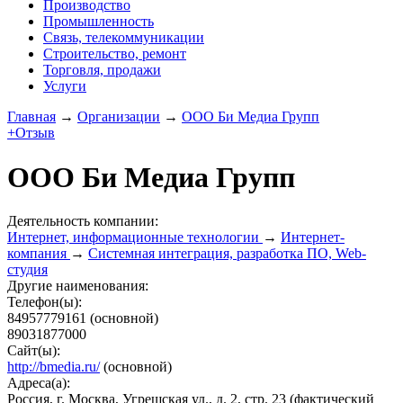
Производство
Промышленность
Связь, телекоммуникации
Строительство, ремонт
Торговля, продажи
Услуги
Главная
→
Организации
→
ООО Би Медиа Групп
+Отзыв
ООО Би Медиа Групп
Деятельность компании:
Интернет, информационные технологии
→
Интернет-
компания
→
Системная интеграция, разработка ПО, Web-
студия
Другие наименования:
Телефон(ы):
84957779161
(основной)
89031877000
Сайт(ы):
http://bmedia.ru/
(основной)
Адреса(а):
Россия, г. Москва, Угрешская ул., д. 2, стр. 23
(фактический