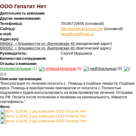
ООО Гепатит Нет
Деятельность компании:
Другие наименования:
Телефон(ы):
79146710656
(основной)
Сайт(ы):
http://gepatit.business.site
(основной)
e-mail:
gepatitt.net@mail.ru
Адреса(а):
690062
,
г. Владивосток ул. Днепровская 40
(юридический адрес)
690062
,
г. Владивосток ул. Днепровская 40
(фактический адрес)
Руководитель:
Сергей Маршаков
Количество сотрудников:
8
Отзывы о компании:
положительные
отрицательные
нейтральные
(1)
(0)
(0)
все
Описание организации:
"Консультация по лечению гепатита с . Помощь в подборе лекарств. Подборе
курса. Помощь в приобретении препаратов от гепатита с. Полностью
подскажем и будем консультировать на всём промежутке лечения. Отправка
по РФ. Оплата после получения и проверки на оригинальность. Имеются
сертификаты."
Фото: