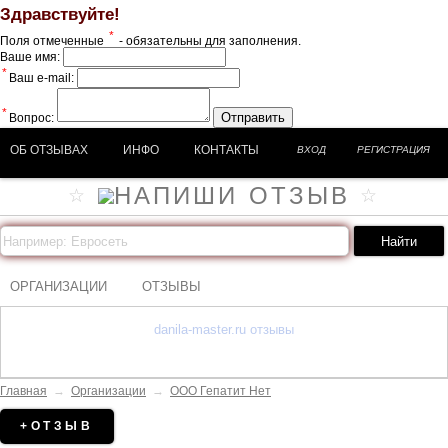
Здравствуйте!
*
Поля отмеченные
- обязательны для заполнения.
Ваше имя:
*
Ваш e-mail:
*
Отправить
Вопрос:
ОБ ОТЗЫВАХ
ИНФО
КОНТАКТЫ
ВХОД
РЕГИСТРАЦИЯ
ОРГАНИЗАЦИИ
ОТЗЫВЫ
danila-master.ru отзывы
Главная
→
Организации
→
ООО Гепатит Нет
+ОТЗЫВ