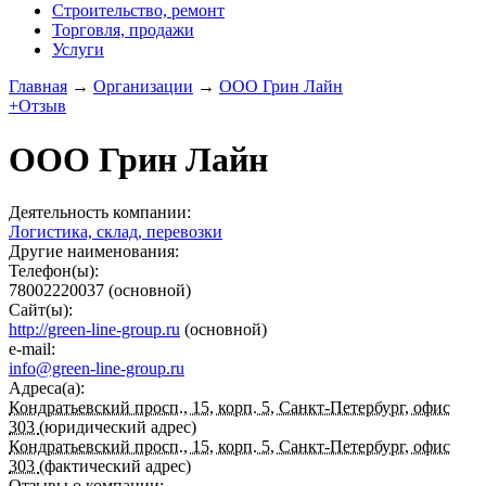
Строительство, ремонт
Торговля, продажи
Услуги
Главная
→
Организации
→
ООО Грин Лайн
+Отзыв
ООО Грин Лайн
Деятельность компании:
Логистика, склад, перевозки
Другие наименования:
Телефон(ы):
78002220037
(основной)
Сайт(ы):
http://green-line-group.ru
(основной)
e-mail:
info@green-line-group.ru
Адреса(а):
Кондратьевский просп., 15, корп. 5, Санкт-Петербург, офис
303
(юридический адрес)
Кондратьевский просп., 15, корп. 5, Санкт-Петербург, офис
303
(фактический адрес)
Отзывы о компании: