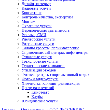
Дизайн, интерьер
Кадровые услуги
Консалтинг
Контроль качества, экспертиза
Монтаж
Охранные услуги
Переводческая деятельность
Реклама, СМИ
Риелторские услуги
Ритуальные услуги
Салоны красоты, парикмахерские
Справочные, call-центры, инфо-центры
Страховые услуги
Транспортные услуги
Туристические компании
Утилизация отходов
Фитнес-центры, спорт, активный отдых
Фото- и видео-услуги
Химчистка, клининг, дезинсекция
Центр развлечений
Кинотеатр
Клубы
Юридические услуги
Главная
→
Организации
→
ООО ЛЕССИКИДС