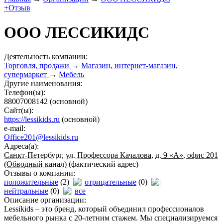
+Отзыв
ООО ЛЕССИКИДС
Деятельность компании:
Торговля, продажи
→
Магазин, интернет-магазин,
супермаркет
→
Мебель
Другие наименования:
Телефон(ы):
88007008142
(основной)
Сайт(ы):
https://lessikids.ru
(основной)
e-mail:
Office201@lessikids.ru
Адреса(а):
Санкт-Петербург, ул. Профессора Качалова, д. 9 «А», офис 201
(Обводный канал)
(фактический адрес)
Отзывы о компании:
положительные
(2)
отрицательные
(0)
нейтральные
(0)
все
Описание организации:
Lessikids – это бренд, который объединил профессионалов
мебельного рынка с 20-летним стажем. Мы специализируемся