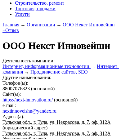
Строительство, ремонт
Торговля, продажи
Услуги
Главная
→
Организации
→
ООО Некст Инновейшн
+Отзыв
ООО Некст Инновейшн
Деятельность компании:
Интернет, информационные технологии
→
Интернет-
компания
→
Продвижение сайтов, SEO
Другие наименования:
Телефон(ы):
88007076823
(основной)
Сайт(ы):
https://next-innovation.ru/
(основной)
e-mail:
nextinnoveishn@yandex.ru
Адреса(а):
Тульская обл., г. Тула, ул. Некрасова, д. 7, оф. 312А
(юридический адрес)
Тульская обл., г. Тула, ул. Некрасова, д. 7, оф. 312А
(фактический адрес)