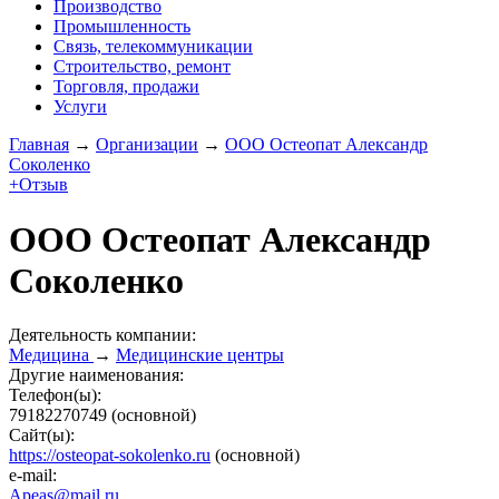
Производство
Промышленность
Связь, телекоммуникации
Строительство, ремонт
Торговля, продажи
Услуги
Главная
→
Организации
→
ООО Остеопат Александр
Соколенко
+Отзыв
ООО Остеопат Александр
Соколенко
Деятельность компании:
Медицина
→
Медицинские центры
Другие наименования:
Телефон(ы):
79182270749
(основной)
Сайт(ы):
https://osteopat-sokolenko.ru
(основной)
e-mail:
Apeas@mail.ru