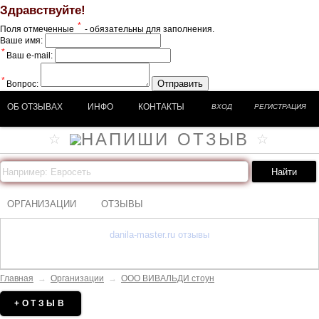
Здравствуйте!
*
Поля отмеченные
- обязательны для заполнения.
Ваше имя:
*
Ваш e-mail:
*
Отправить
Вопрос:
ОБ ОТЗЫВАХ
ИНФО
КОНТАКТЫ
ВХОД
РЕГИСТРАЦИЯ
ОРГАНИЗАЦИИ
ОТЗЫВЫ
danila-master.ru отзывы
Главная
→
Организации
→
ООО ВИВАЛЬДИ стоун
+ОТЗЫВ