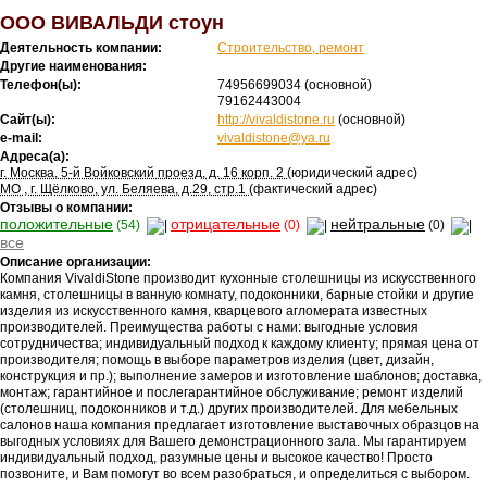
ООО ВИВАЛЬДИ стоун
Деятельность компании:
Строительство, ремонт
Другие наименования:
Телефон(ы):
74956699034
(основной)
79162443004
Сайт(ы):
http://vivaldistone.ru
(основной)
e-mail:
vivaldistone@ya.ru
Адреса(а):
г. Москва, 5-й Войковский проезд, д. 16 корп. 2
(юридический адрес)
МО , г. Щёлково, ул. Беляева, д.29, стр.1
(фактический адрес)
Отзывы о компании:
положительные
отрицательные
нейтральные
(54)
(0)
(0)
все
Описание организации:
Компания VivaldiStone производит кухонные столешницы из искусственного
камня, столешницы в ванную комнату, подоконники, барные стойки и другие
изделия из искусственного камня, кварцевого агломерата известных
производителей. Преимущества работы с нами: выгодные условия
сотрудничества; индивидуальный подход к каждому клиенту; прямая цена от
производителя; помощь в выборе параметров изделия (цвет, дизайн,
конструкция и пр.); выполнение замеров и изготовление шаблонов; доставка,
монтаж; гарантийное и послегарантийное обслуживание; ремонт изделий
(столешниц, подоконников и т.д.) других производителей. Для мебельных
салонов наша компания предлагает изготовление выставочных образцов на
выгодных условиях для Вашего демонстрационного зала. Мы гарантируем
индивидуальный подход, разумные цены и высокое качество! Просто
позвоните, и Вам помогут во всем разобраться, и определиться с выбором.