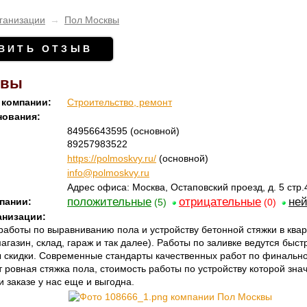
ганизации
→
Пол Москвы
ВИТЬ ОТЗЫВ
квы
 компании:
Строительство, ремонт
нования:
84956643595
(основной)
89257983522
https://polmoskvy.ru/
(основной)
info@polmoskvy.ru
Адрес офиса: Москва, Остаповский проезд, д. 5 стр.
положительные
отрицательные
не
пании:
(5)
(0)
анизации:
аботы по выравниванию пола и устройству бетонной стяжки в квар
газин, склад, гараж и так далее). Работы по заливке ведутся быст
 скидки. Современные стандарты качественных работ по финально
 ровная стяжка пола, стоимость работы по устройству которой зна
и заказе у нас еще и выгодна.