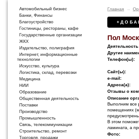
Автомобильный бизнес
Главная
→
Ор
Банки, Финансы
Благоустройство
+ДОБА
Гостиницы, рестораны, кафе
Государственные организации
Пол Мос
ЖКХ
Деятельность
Издательство, полиграфия
Другие наиме
Интернет, информационные
технологии
Телефон(ы):
Искусство, культура
Сайт(ы):
Логистика, склад, перевозки
e-mail:
Медицина
Адреса(а):
НИИ
Отзывы о ком
Образование
Описание орг
Общественная деятельность
Выполним все р
Поставки
помещениях (ма
Производство
предусмотрены
Промышленность
В этом поможет
Связь, телекоммуникации
ламината, а пр
Строительство, ремонт
Фото:
Торговля, продажи