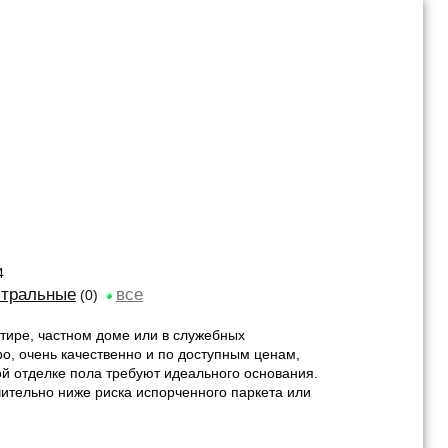
4
йтральные
все
(0)
тире, частном доме или в служебных
ро, очень качественно и по доступным ценам,
й отделке пола требуют идеального основания.
чительно ниже риска испорченного паркета или