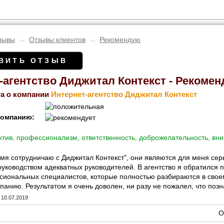
зывы
→
Отзывы клиентов
→
Рекомендую
ВИТЬ ОТЗЫВ
-агентство Диджитал Контекст - Рекоме
а о компании
Интернет-агентство Диджитал Контекст
компанию:
тив, профессионализм, ответственность, доброжелательность, вни
мя сотрудничаю с Диджитал Контекст", они являются для меня сер
руководством адекватных руководителей. В агентство я обратился 
сиональных специалистов, которые полностью разбираются в свое
анию. Результатом я очень доволен, ни разу не пожалел, что поз
10.07.2019
О