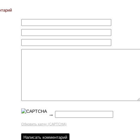
нтарий
→
Обновить капчу (CAPTCHA)