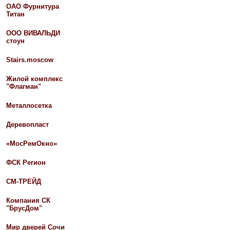
ОАО Фурнитура
Титан
ООО ВИВАЛЬДИ
стоун
Stairs.moscow
Жилой комплекс
"Флагман"
Металлосетка
Деревопласт
«МосРемОкно»
ФСК Регион
СМ-ТРЕЙД
Компания СК
"БрусДом"
Мир дверей Сочи