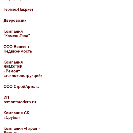
Гермес-Пакркет
Дверовозик
Компания
"КаменьГрад"
ООО Винсент
Недвижимость
Компания
REMSTEK –
«Ремонт
стеклоконструкций»
ООО СтройАртель
ИП
remontmodern.ru
Компания СК
«Срубы»
Компания «Гарант-
Бетон»