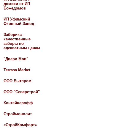
домики от ИП
Божедомов
ИП Уфимский
Оконный Завод
Заборика -
качественные
заборы по
адекватным ценам
"Двери Мои"
Terrasa Market
ООО Бытпром
ООО "Северстрой"
Контейнерофф
Строймонолит
«СтройКомфорт»