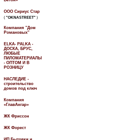
ООО Сириус Стар
(
"OKNASTREET"
)
Компания "Дом
Романовых"
ELKA- PALKA -
ДОСКА, БРУС,
ЛЮБЫЕ
ПИЛОМАТЕРИАЛЫ
- ОПТОМ И В
РОЗНИЦУ
НАСЛЕДИЕ -
строительство
домов под ключ
Компания
«ГлавАнгар»
ЖК Фриссон
ЖК Форест
ИП Бытовки и