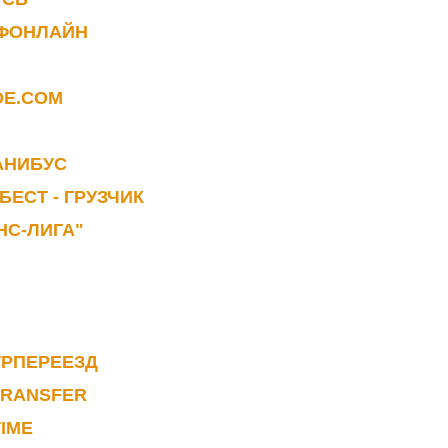
ФОНЛАЙН
DE.COM
АНИБУС
БЕСТ - ГРУЗЧИК
НС-ЛИГА"
ТРПЕРЕЕЗД
TRANSFER
TIME