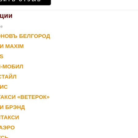
ации
ие
ОНОВЪ БЕЛГОРОД
И MAXIM
S
И-МОБИЛ
СТАЙЛ
ВИС
АКСИ «ВЕТЕРОК»
И БРЭНД
ИТАКСИ
 АЭРО
УСЬ