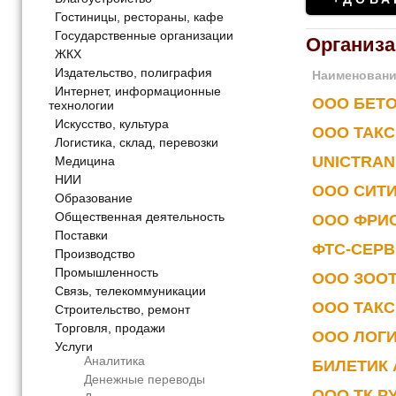
Гостиницы, рестораны, кафе
Государственные организации
Организ
ЖКХ
Издательство, полиграфия
Наименован
Интернет, информационные
ООО БЕТ
технологии
Искусство, культура
ООО ТАКС
Логистика, склад, перевозки
UNICTRAN
Медицина
НИИ
ООО СИТ
Образование
Общественная деятельность
ООО ФРИ
Поставки
ФТС-СЕР
Производство
Промышленность
ООО ЗООТ
Связь, телекоммуникации
ООО ТАКС
Строительство, ремонт
Торговля, продажи
ООО ЛОГ
Услуги
Аналитика
БИЛЕТИК
Денежные переводы
ООО ТК Р