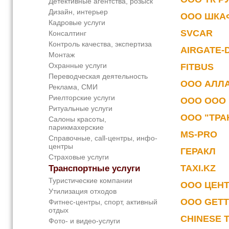
Детективные агентства, розыск
Дизайн, интерьер
ООО ШКА
Кадровые услуги
SVCAR
Консалтинг
Контроль качества, экспертиза
AIRGATE-
Монтаж
Охранные услуги
FITBUS
Переводческая деятельность
ООО АЛЛ
Реклама, СМИ
Риелторские услуги
ООО ООО 
Ритуальные услуги
ООО "ТРА
Салоны красоты,
парикмахерские
MS-PRO
Справочные, call-центры, инфо-
центры
ГЕРАКЛ
Страховые услуги
TAXI.KZ
Транспортные услуги
Туристические компании
ООО ЦЕН
Утилизация отходов
ООО GET
Фитнес-центры, спорт, активный
отдых
CHINESE 
Фото- и видео-услуги