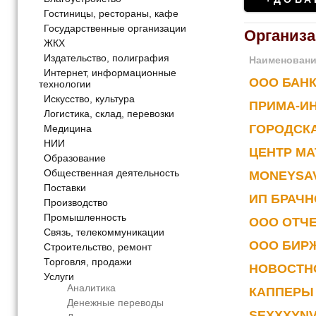
Гостиницы, рестораны, кафе
Государственные организации
Организ
ЖКХ
Издательство, полиграфия
Наименован
Интернет, информационные
ООО БАН
технологии
Искусство, культура
ПРИМА-И
Логистика, склад, перевозки
ГОРОДСК
Медицина
НИИ
ЦЕНТР МА
Образование
Общественная деятельность
MONEYSAV
Поставки
ИП БРАЧН
Производство
Промышленность
ООО ОТЧЕ
Связь, телекоммуникации
ООО БИРЖ
Строительство, ремонт
Торговля, продажи
НОВОСТНО
Услуги
Аналитика
КАППЕРЫ
Денежные переводы
SEXXXYN