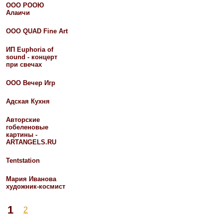
ООО РООЮ
Алаичи
ООО QUAD Fine Art
ИП Euphoria of
sound - концерт
при свечах
ООО Вечер Игр
Адская Кухня
Авторские
гобеленовые
картины -
ARTANGELS.RU
Tentstation
Мария Иванова
художник-космист
1
2