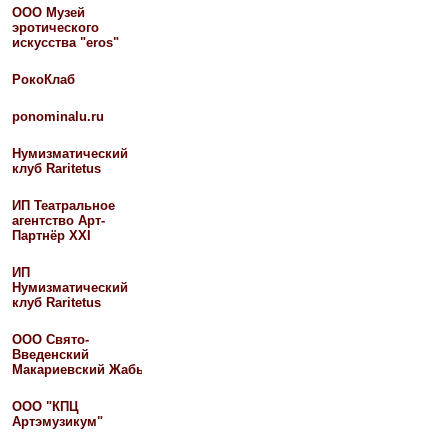
ООО Музей
эротического
искусства "eros"
РокоКлаб
ponominalu.ru
Нумизматический
клуб Raritetus
ИП Театральное
агентство Арт-
Партнёр XXI
ИП
Нумизматический
клуб Raritetus
ООО Свято-
Введенский
Макариевский Жабынский мужской монастырь
ООО "КПЦ
Артэмузикум"