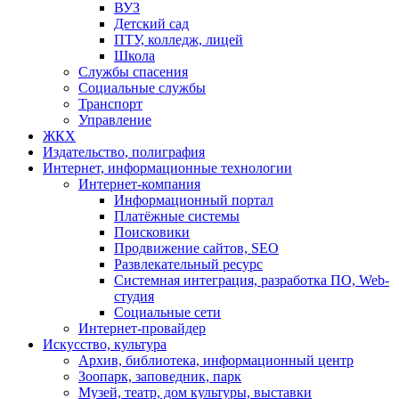
ВУЗ
Детский сад
ПТУ, колледж, лицей
Школа
Службы спасения
Социальные службы
Транспорт
Управление
ЖКХ
Издательство, полиграфия
Интернет, информационные технологии
Интернет-компания
Информационный портал
Платёжные системы
Поисковики
Продвижение сайтов, SEO
Развлекательный ресурс
Системная интеграция, разработка ПО, Web-
студия
Социальные сети
Интернет-провайдер
Искусство, культура
Архив, библиотека, информационный центр
Зоопарк, заповедник, парк
Музей, театр, дом культуры, выставки