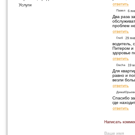
ответить
Услуги
Павел
6 ян
Два раза з
обслуживат
проблем не
ответить
Глеб
29 ян
водитель, 
Питером и 
здоровье п
ответить
Dacha
19 м
Для кварти
равно и по
везли боль
ответить
ДимаЮрьев
Спасибо за
где находи
ответить
Написать комме
Ваше имя