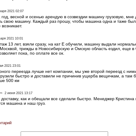
варя 2021 02:07
а год, весной и осенью арендую в созвездии машину грузовую, мне 
ь свою машину. Каждый раз прошу, чтобы машина одна и таже была
 возникает.
варя 2021 10:01
стаж 13 лет, взяли сразу, на кат Е обучили, машину выдали нормал
Москвой, трижды в Новосибирскую и Омскую область ездил, еще в 
озволяет пока, по оплате все ок.
ая 2021 23:01
рного переезда лучше нет компании, мы уже второй переезд с ними
грузили быстро и доставили не причинив ущерба вещичкам, а там б
ше 500 км
ич
2 июня 2021 13:17
 доставку, как и обещали все сделали быстро. Менеджер Кристина
тся машина и наш груз.
нтарий