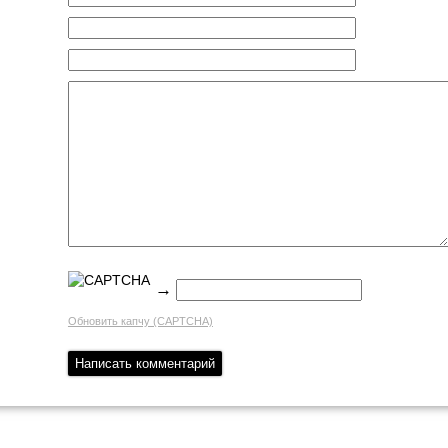
→
Обновить капчу (CAPTCHA)