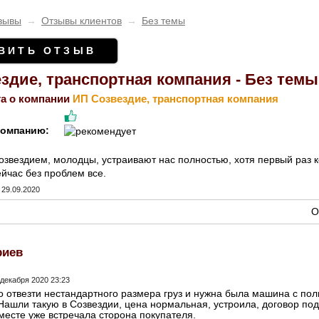
зывы
→
Отзывы клиентов
→
Без темы
ВИТЬ ОТЗЫВ
здие, транспортная компания - Без темы
а о компании
ИП Созвездие, транспортная компания
компанию:
озвездием, молодцы, устраивают нас полностью, хотя первый раз ко
ейчас без проблем все.
29.09.2020
О
риев
 декабря 2020 23:23
 отвезти нестандартного размера груз и нужна была машина с по
 Нашли такую в Созвездии, цена нормальная, устроила, договор подп
 месте уже встречала сторона покупателя.