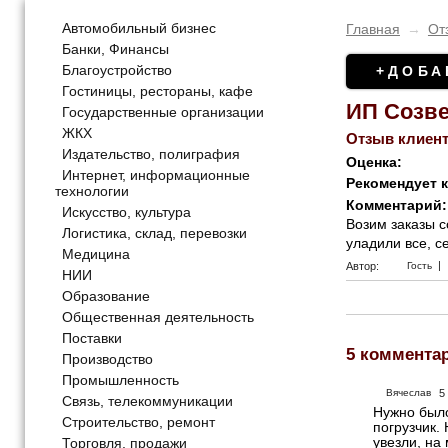
Автомобильный бизнес
Главная
→
От
Банки, Финансы
Благоустройство
+ДОБА
Гостиницы, рестораны, кафе
ИП Созве
Государственные организации
ЖКХ
Отзыв клиент
Издательство, полиграфия
Оценка:
Интернет, информационные
Рекомендует 
технологии
Комментарий:
Искусство, культура
Возим заказы с
Логистика, склад, перевозки
уладили все, с
Медицина
|
Автор:
Гость
НИИ
Образование
Общественная деятельность
Поставки
5 коммента
Производство
Промышленность
Вячеслав
5
Связь, телекоммуникации
Нужно было
Строительство, ремонт
погрузчик.
увезли, на
Торговля, продажи