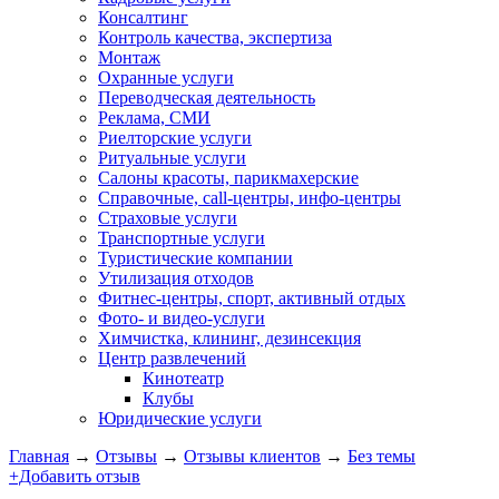
Консалтинг
Контроль качества, экспертиза
Монтаж
Охранные услуги
Переводческая деятельность
Реклама, СМИ
Риелторские услуги
Ритуальные услуги
Салоны красоты, парикмахерские
Справочные, call-центры, инфо-центры
Страховые услуги
Транспортные услуги
Туристические компании
Утилизация отходов
Фитнес-центры, спорт, активный отдых
Фото- и видео-услуги
Химчистка, клининг, дезинсекция
Центр развлечений
Кинотеатр
Клубы
Юридические услуги
Главная
→
Отзывы
→
Отзывы клиентов
→
Без темы
+Добавить отзыв