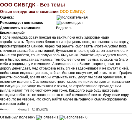
ООО СИБГДК - Без темы
Отзыв сотрудника о компании
ООО СИБГДК
Оценка:
Рекомендует компанию:
Должность в компании:
Водитель
Комментарий:
После колледжа сразу поехал на вахту, пока есть здоровье надо
зарабатывать. Привлекла белая зп и официальность, все выплаты на карту,
просматриваются банком, через год работы смог взять ипотеку, успел пока
ключевая ставка была выгодной, буквально в последний вагон вскочил, если
бы не эта работа, то не получилось бы у меня. Работать приходится много,
но я быстро восстанавливаюсь, тем более пока нет семьи, тружусь на благо
себя и родины, ну и компании. А компания не обижает, кормит, поит, на
дорогу денег дает, мед страховка есть, зп не задерживают и не крутят с ней,
небольшая индексация есть, сейчас больше получаем, объемы те же. График
работы сносный, время чтобы отдыхать есть, досуг мы сами организуем, в
основном все спят. С алкоголем строго, ссоры не приветствуются, наказание
по ситуации, но чаще выгоняют с вахты, за отработанное время деньги
выплачивают, тут по честному они тоже. Как долго еще буду вахтовым
методом работать не знаю, но пока с этой компанией все ок, буду, если вдруг
что-то, то не уверен, что смогу найти более выгодную и сбалансированную
вахтовою работу
|
Автор:
13.05.2026
Никита
Отзыв был полезен?
1
0