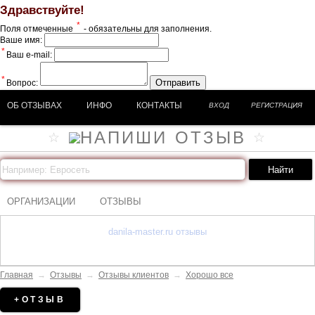
Здравствуйте!
*
Поля отмеченные
- обязательны для заполнения.
Ваше имя:
*
Ваш e-mail:
*
Отправить
Вопрос:
ОБ ОТЗЫВАХ
ИНФО
КОНТАКТЫ
ВХОД
РЕГИСТРАЦИЯ
ОРГАНИЗАЦИИ
ОТЗЫВЫ
danila-master.ru отзывы
Главная
→
Отзывы
→
Отзывы клиентов
→
Хорошо все
+ОТЗЫВ