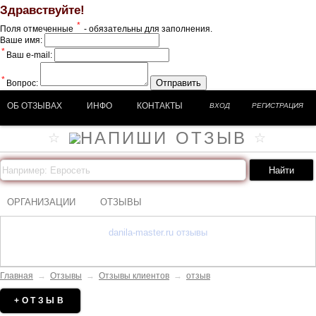
Здравствуйте!
*
Поля отмеченные
- обязательны для заполнения.
Ваше имя:
*
Ваш e-mail:
*
Отправить
Вопрос:
ОБ ОТЗЫВАХ
ИНФО
КОНТАКТЫ
ВХОД
РЕГИСТРАЦИЯ
ОРГАНИЗАЦИИ
ОТЗЫВЫ
danila-master.ru отзывы
Главная
→
Отзывы
→
Отзывы клиентов
→
отзыв
+ОТЗЫВ