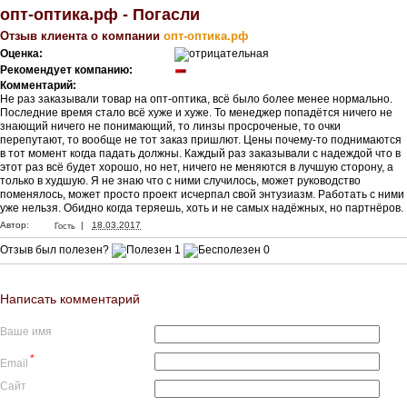
опт-оптика.рф - Погасли
Отзыв клиента о компании
опт-оптика.рф
Оценка:
Рекомендует компанию:
Комментарий:
Не раз заказывали товар на опт-оптика, всё было более менее нормально.
Последние время стало всё хуже и хуже. То менеджер попадётся ничего не
знающий ничего не понимающий, то линзы просроченые, то очки
перепутают, то вообще не тот заказ пришлют. Цены почему-то поднимаются
в тот момент когда падать должны. Каждый раз заказывали с надеждой что в
этот раз всё будет хорошо, но нет, ничего не меняются в лучшую сторону, а
только в худшую. Я не знаю что с ними случилось, может руководство
поменялось, может просто проект исчерпал свой энтузиазм. Работать с ними
уже нельзя. Обидно когда теряешь, хоть и не самых надёжных, но партнёров.
|
Автор:
18.03.2017
Гость
Отзыв был полезен?
1
0
Написать комментарий
Ваше имя
*
Email
Сайт