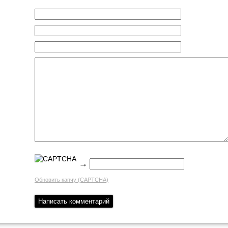
→
Обновить капчу (CAPTCHA)