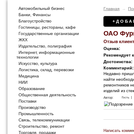
Автомобильный бизнес
Главная
→
По
Банки, Финансы
Благоустройство
+ДОБА
Гостиницы, рестораны, кафе
ОАО Фурн
Государственные организации
ЖКХ
Отзыв клиент
Издательство, полиграфия
Оценка:
Интернет, информационные
Рекомендует 
технологии
Достоинства:
Искусство, культура
Комментарий:
Логистика, склад, перевозки
Недавно пришл
Медицина
найти необход
НИИ
ремонтников не
Образование
изделий из сте
Общественная деятельность
|
Автор:
Гость
Поставки
Производство
Промышленность
Связь, телекоммуникации
Строительство, ремонт
Написать комме
Торговля, продажи