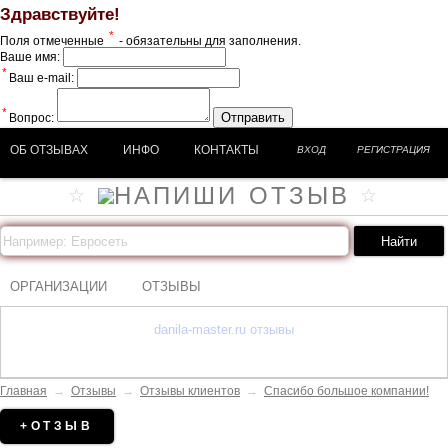
Здравствуйте!
*
Поля отмеченные
- обязательны для заполнения.
Ваше имя:
*
Ваш e-mail:
*
Отправить
Вопрос:
ОБ ОТЗЫВАХ
ИНФО
КОНТАКТЫ
ВХОД
РЕГИСТРАЦИЯ
ОРГАНИЗАЦИИ
ОТЗЫВЫ
danila-master.ru отзывы
Главная
→
Отзывы
→
Отзывы клиентов
→
Спасибо большое компании!
+ОТЗЫВ