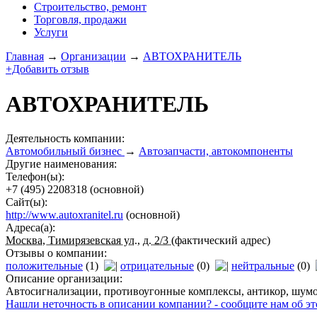
Строительство, ремонт
Торговля, продажи
Услуги
Главная
→
Организации
→
АВТОХРАНИТЕЛЬ
+Добавить отзыв
АВТОХРАНИТЕЛЬ
Деятельность компании:
Автомобильный бизнес
→
Автозапчасти, автокомпоненты
Другие наименования:
Телефон(ы):
+7 (495) 2208318
(основной)
Сайт(ы):
http://www.autoxranitel.ru
(основной)
Адреса(а):
Москва, Тимирязевская ул., д. 2/3
(фактический адрес)
Отзывы о компании:
положительные
(1)
отрицательные
(0)
нейтральные
(0)
Описание организации:
Автосигнализации, противоугонные комплексы, антикор, шумои
Нашли неточность в описании компании? - сообщите нам об эт