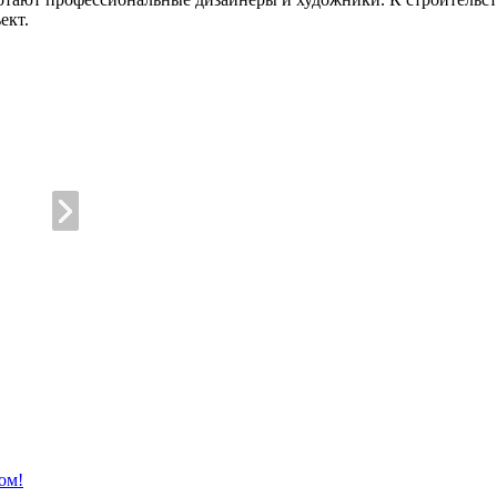
ект.
ом!