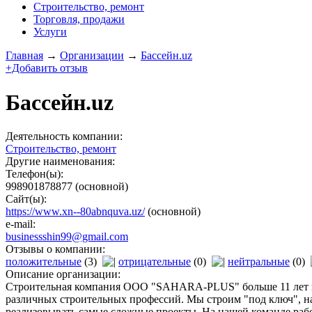
Строительство, ремонт
Торговля, продажи
Услуги
Главная
→
Организации
→
Бассейн.uz
+Добавить отзыв
Бассейн.uz
Деятельность компании:
Строительство, ремонт
Другие наименования:
Телефон(ы):
998901878877
(основной)
Сайт(ы):
https://www.xn--80abnquva.uz/
(основной)
e-mail:
businessshin99@gmail.com
Отзывы о компании:
положительные
(3)
отрицательные
(0)
нейтральные
(0)
Описание организации:
Строительная компания ООО "SAHARA-PLUS" больше 11 лет зан
различных строительных профессий. Мы строим "под ключ", на
реализовывать самые сложные проекты. На нашей команде раб