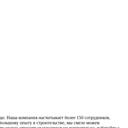
е. Наша компания насчитывает более 150 сотрудников,
 большому опыту в строительстве, мы смело можем
ву нужно относиться максимально внимательно, работайте с