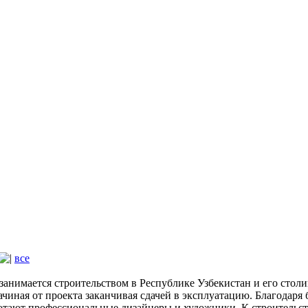
все
имается строительством в Республике Узбекистан и его столиц
чиная от проекта заканчивая сдачей в эксплуатацию. Благодаря
отают профессиональные дизайнеры и художники. К строительст