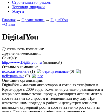
Строительство, ремонт
Торговля, продажи
Услуги
Главная
→
Организации
→
DigitalYou
+Отзыв
DigitalYou
Деятельность компании:
Другие наименования:
Сайт(ы):
http://www.Digitalyou.ru
(основной)
Отзывы о компании:
положительные
(1)
отрицательные
(0)
нейтральные
(0)
все
Описание организации:
DigitalYou - магазин аксессуаров и сотовых телефонов в
Краснодаре c 2009 года. Компания успешно развивается и
открывает новые точки продаж, расширяет ассортимент в
соответствии со спросом и тенденциями ноу-хау. При
ответственном подходе к работе и целеустремленности
возможен карьерный рост и соответственно рост оплаты
труда. Если вы молоды, амбициозны, активны и