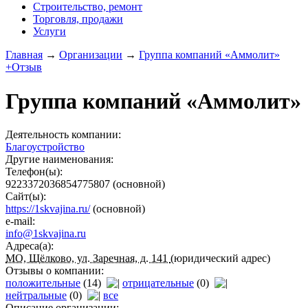
Строительство, ремонт
Торговля, продажи
Услуги
Главная
→
Организации
→
Группа компаний «Аммолит»
+Отзыв
Группа компаний «Аммолит»
Деятельность компании:
Благоустройство
Другие наименования:
Телефон(ы):
9223372036854775807
(основной)
Сайт(ы):
https://1skvajina.ru/
(основной)
e-mail:
info@1skvajina.ru
Адреса(а):
МО, Щёлково, ул. Заречная, д. 141
(юридический адрес)
Отзывы о компании:
положительные
(14)
отрицательные
(0)
нейтральные
(0)
все
Описание организации: