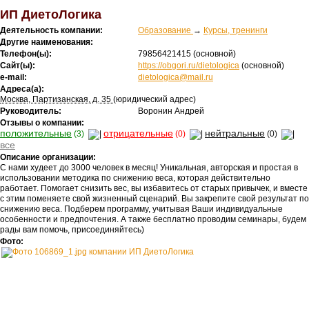
ИП ДиетоЛогика
Деятельность компании:
Образование
→
Курсы, тренинги
Другие наименования:
Телефон(ы):
79856421415
(основной)
Сайт(ы):
https://obgori.ru/dietologica
(основной)
e-mail:
dietologica@mail.ru
Адреса(а):
Москва, Партизанская, д. 35
(юридический адрес)
Руководитель:
Воронин Андрей
Отзывы о компании:
положительные
отрицательные
нейтральные
(3)
(0)
(0)
все
Описание организации:
С нами худеет до 3000 человек в месяц! Уникальная, авторская и простая в
использовании методика по снижению веса, которая действительно
работает. Помогает снизить вес, вы избавитесь от старых привычек, и вместе
с этим поменяете свой жизненный сценарий. Вы закрепите свой результат по
снижению веса. Подберем программу, учитывая Ваши индивидуальные
особенности и предпочтения. А также бесплатно проводим семинары, будем
рады вам помочь, присоединяйтесь)
Фото: