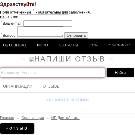
Здравствуйте!
*
Поля отмеченные
- обязательны для заполнения.
Ваше имя:
*
Ваш e-mail:
*
Отправить
Вопрос:
ОБ ОТЗЫВАХ
ИНФО
КОНТАКТЫ
ВХОД
РЕГИСТРАЦИЯ
ОРГАНИЗАЦИИ
ОТЗЫВЫ
danila-master.ru отзывы
Главная
→
Организации
→
ИП ДиетоЛогика
+ОТЗЫВ