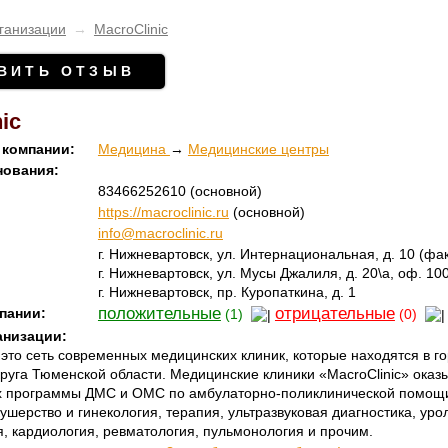
ганизации
→
MacroClinic
ВИТЬ ОТЗЫВ
ic
 компании:
Медицина
→
Медицинские центры
нования:
83466252610
(основной)
https://macroclinic.ru
(основной)
info@macroclinic.ru
г. Нижневартовск, ул. Интернациональная, д. 10
(фак
г. Нижневартовск, ул. Мусы Джалиля, д. 20\а, оф. 10
г. Нижневартовск, пр. Куропаткина, д. 1
положительные
отрицательные
пании:
(1)
(0)
анизации:
- это сеть современных медицинских клиник, которые находятся в 
руга Тюменской области. Медицинские клиники «MacroClinic» оказ
ах программы ДМС и ОМС по амбулаторно-поликлинической помощ
кушерство и гинекология, терапия, ультразвуковая диагностика, уро
, кардиология, ревматология, пульмонология и прочим.