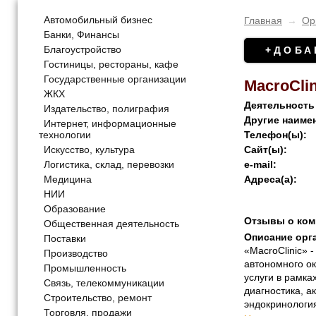
Автомобильный бизнес
Главная
→
Ор
Банки, Финансы
Благоустройство
+ДОБА
Гостиницы, рестораны, кафе
Государственные организации
MacroClin
ЖКХ
Деятельность
Издательство, полиграфия
Другие наиме
Интернет, информационные
технологии
Телефон(ы):
Искусство, культура
Сайт(ы):
Логистика, склад, перевозки
e-mail:
Медицина
Адреса(а):
НИИ
Образование
Отзывы о ком
Общественная деятельность
Описание орг
Поставки
«MacroClinic» 
Производство
автономного ок
Промышленность
услуги в рамк
Связь, телекоммуникации
диагностика, а
Строительство, ремонт
эндокринология
Торговля, продажи