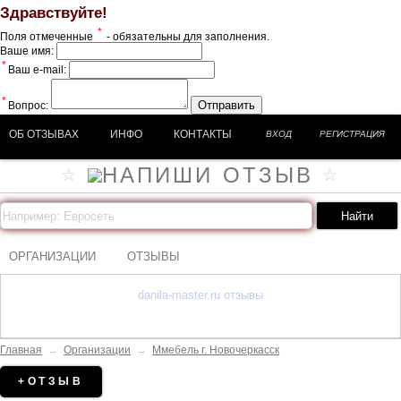
Здравствуйте!
*
Поля отмеченные
- обязательны для заполнения.
Ваше имя:
*
Ваш e-mail:
*
Отправить
Вопрос:
ОБ ОТЗЫВАХ
ИНФО
КОНТАКТЫ
ВХОД
РЕГИСТРАЦИЯ
ОРГАНИЗАЦИИ
ОТЗЫВЫ
danila-master.ru отзывы
Главная
→
Организации
→
Ммебель г. Новочеркасск
+ОТЗЫВ