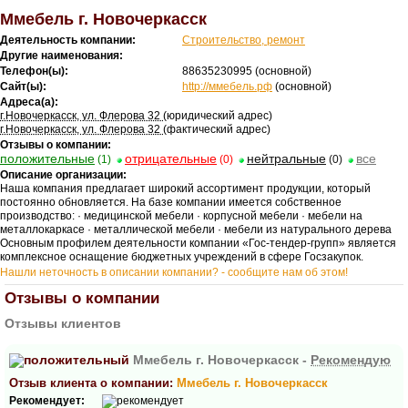
Ммебель г. Новочеркасск
Деятельность компании:
Строительство, ремонт
Другие наименования:
Телефон(ы):
88635230995
(основной)
Сайт(ы):
http://ммебель.рф
(основной)
Адреса(а):
г.Новочеркасск, ул. Флерова 32
(юридический адрес)
г.Новочеркасск, ул. Флерова 32
(фактический адрес)
Отзывы о компании:
положительные
отрицательные
нейтральные
все
(1)
(0)
(0)
Описание организации:
Наша компания предлагает широкий ассортимент продукции, который
постоянно обновляется. На базе компании имеется собственное
производство: · медицинской мебели · корпусной мебели · мебели на
металлокаркасе · металлической мебели · мебели из натурального дерева
Основным профилем деятельности компании «Гос-тендер-групп» является
комплексное оснащение бюджетных учреждений в сфере Госзакупок.
Нашли неточность в описании компании? - сообщите нам об этом!
Отзывы о компании
Отзывы клиентов
Ммебель г. Новочеркасск -
Рекомендую
Отзыв клиента о компании:
Ммебель г. Новочеркасск
Рекомендует: