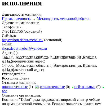
исполнения
Деятельность компании:
Промышленность
→
Металлургия, металлообработка
Другие наименования:
Телефон(ы):
74951251756
(основной)
Сайт(ы):
https://shop.debut-mebel.ru/
(основной)
e-mail:
shop.debut-mebel@yandex.ru
Адреса(а):
144006
,
Московская область, г. Электросталь, ул. Красная,
д.11а
(юридический адрес)
144006
,
Московская область, г. Электросталь, ул. Красная,
д.11а
(фактический адрес)
Руководитель:
Косушина Елена
Отзывы о компании:
положительные
(1)
отрицательные
(0)
нейтральные
(0)
все
Описание организации:
Компания "Debut" рада предложить широкий спектр мебели
по демократичной стоимости. Если вы являетесь владельцем