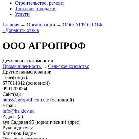
Строительство, ремонт
Торговля, продажи
Услуги
Главная
→
Организации
→
ООО АГРОПРОФ
+Добавить отзыв
ООО АГРОПРОФ
Деятельность компании:
Промышленность
→
Сельское хозяйство
Другие наименования:
Телефон(ы):
677014842
(основной)
0991200064
Сайт(ы):
https://agroprof.com.ua/
(основной)
e-mail:
info@hs.kiev.ua
Адреса(а):
вул.Садовая 95
(юридический адрес)
Руководитель:
Близнюк Вадим
Отзывы о компании: