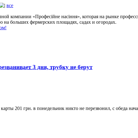
все
ой компании «Професійне насіння», которая на рынке професс
на больших фермерских площадях, садах и огородах.
ом!
резванивает 3 дня, трубку не берут
 карты 201 грн. в понедельник никто не перезвонил, с обеда начал