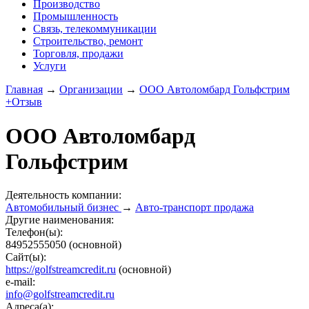
Производство
Промышленность
Связь, телекоммуникации
Строительство, ремонт
Торговля, продажи
Услуги
Главная
→
Организации
→
ООО Автоломбард Гольфстрим
+Отзыв
ООО Автоломбард
Гольфстрим
Деятельность компании:
Автомобильный бизнес
→
Авто-транспорт продажа
Другие наименования:
Телефон(ы):
84952555050
(основной)
Сайт(ы):
https://golfstreamcredit.ru
(основной)
e-mail:
info@golfstreamcredit.ru
Адреса(а):