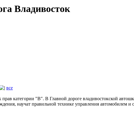
га Владивосток
все
х прав категории "B". В Главной дороге владивостокской автош
дения, научат правильной технике управления автомобилем и о