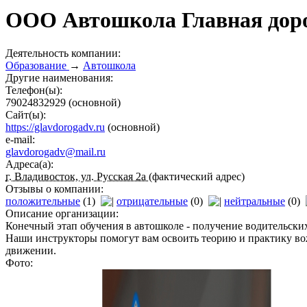
ООО Автошкола Главная доро
Деятельность компании:
Образование
→
Автошкола
Другие наименования:
Телефон(ы):
79024832929
(основной)
Сайт(ы):
https://glavdorogadv.ru
(основной)
e-mail:
glavdorogadv@mail.ru
Адреса(а):
г. Владивосток, ул. Русская 2а
(фактический адрес)
Отзывы о компании:
положительные
(1)
отрицательные
(0)
нейтральные
(0)
Описание организации:
Конечный этап обучения в автошколе - получение водительски
Наши инструкторы помогут вам освоить теорию и практику вож
движении.
Фото: