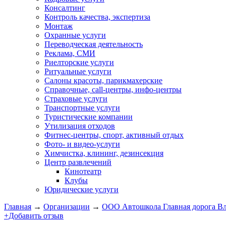
Консалтинг
Контроль качества, экспертиза
Монтаж
Охранные услуги
Переводческая деятельность
Реклама, СМИ
Риелторские услуги
Ритуальные услуги
Салоны красоты, парикмахерские
Справочные, call-центры, инфо-центры
Страховые услуги
Транспортные услуги
Туристические компании
Утилизация отходов
Фитнес-центры, спорт, активный отдых
Фото- и видео-услуги
Химчистка, клининг, дезинсекция
Центр развлечений
Кинотеатр
Клубы
Юридические услуги
Главная
→
Организации
→
ООО Автошкола Главная дорога В
+Добавить отзыв