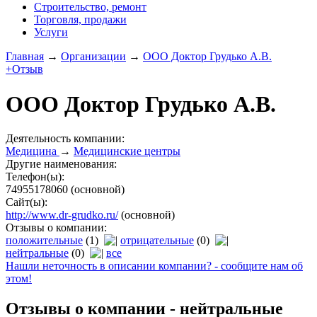
Строительство, ремонт
Торговля, продажи
Услуги
Главная
→
Организации
→
ООО Доктор Грудько А.В.
+Отзыв
ООО Доктор Грудько А.В.
Деятельность компании:
Медицина
→
Медицинские центры
Другие наименования:
Телефон(ы):
74955178060
(основной)
Сайт(ы):
http://www.dr-grudko.ru/
(основной)
Отзывы о компании:
положительные
(1)
отрицательные
(0)
нейтральные
(0)
все
Нашли неточность в описании компании? - сообщите нам об
этом!
Отзывы о компании -
нейтральные