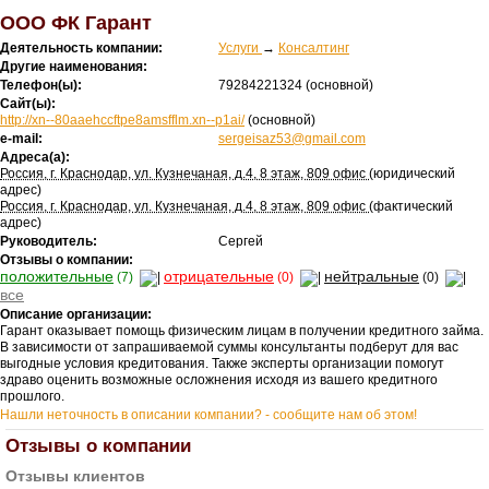
ООО ФК Гарант
Деятельность компании:
Услуги
→
Консалтинг
Другие наименования:
Телефон(ы):
79284221324
(основной)
Сайт(ы):
http://xn--80aaehccftpe8amsfflm.xn--p1ai/
(основной)
e-mail:
sergeisaz53@gmail.com
Адреса(а):
Россия, г. Краснодар, ул. Кузнечаная, д.4, 8 этаж, 809 офис
(юридический
адрес)
Россия, г. Краснодар, ул. Кузнечаная, д.4, 8 этаж, 809 офис
(фактический
адрес)
Руководитель:
Сергей
Отзывы о компании:
положительные
отрицательные
нейтральные
(7)
(0)
(0)
все
Описание организации:
Гарант оказывает помощь физическим лицам в получении кредитного займа.
В зависимости от запрашиваемой суммы консультанты подберут для вас
выгодные условия кредитования. Также эксперты организации помогут
здраво оценить возможные осложнения исходя из вашего кредитного
прошлого.
Нашли неточность в описании компании? - сообщите нам об этом!
Отзывы о компании
Отзывы клиентов