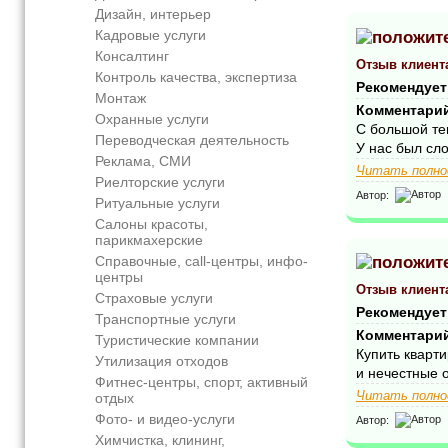
Дизайн, интерьер
Кадровые услуги
Консалтинг
Отзыв клиент
Контроль качества, экспертиза
Рекомендует
Монтаж
Комментари
Охранные услуги
С большой те
Переводческая деятельность
У нас был сло
Реклама, СМИ
Читать полно
Риелторские услуги
Автор:
Ритуальные услуги
Салоны красоты,
парикмахерские
Справочные, call-центры, инфо-
центры
Отзыв клиент
Страховые услуги
Рекомендует
Транспортные услуги
Комментари
Туристические компании
Купить кварт
Утилизация отходов
и нечестные 
Фитнес-центры, спорт, активный
Читать полно
отдых
Фото- и видео-услуги
Автор:
Химчистка, клининг,