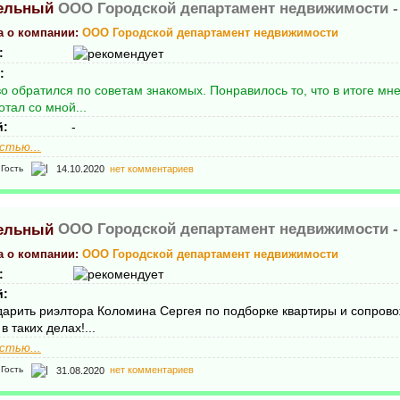
ООО Городской департамент недвижимости 
а о компании:
ООО Городской департамент недвижимости
:
:
во обратился по советам знакомых. Понравилось то, что в итоге м
отал со мной...
й:
-
стью...
14.10.2020
нет комментариев
Гость
ООО Городской департамент недвижимости 
а о компании:
ООО Городской департамент недвижимости
:
й:
дарить риэлтора Коломина Сергея по подборке квартиры и сопровож
в таких делах!...
стью...
31.08.2020
нет комментариев
Гость