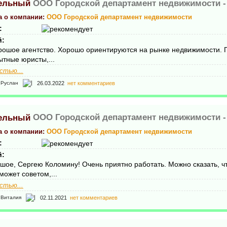
ООО Городской департамент недвижимости 
а о компании:
ООО Городской департамент недвижимости
:
й:
рошое агентство. Хорошо ориентируются на рынке недвижимости. 
ытные юристы,...
стью...
26.03.2022
нет комментариев
Руслан
ООО Городской департамент недвижимости 
а о компании:
ООО Городской департамент недвижимости
:
й:
шое, Сергею Коломину! Очень приятно работать. Можно сказать, ч
может советом,...
стью...
02.11.2021
нет комментариев
Виталия