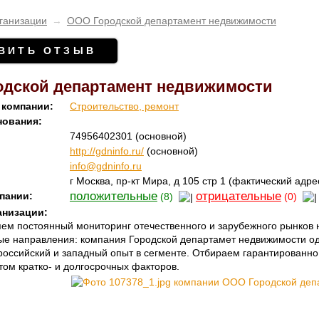
ганизации
→
ООО Городской департамент недвижимости
ВИТЬ ОТЗЫВ
одской департамент недвижимости
 компании:
Строительство, ремонт
нования:
74956402301
(основной)
http://gdninfo.ru/
(основной)
info@gdninfo.ru
г Москва, пр-кт Мира, д 105 стр 1
(фактический адре
положительные
отрицательные
пании:
(8)
(0)
анизации:
ем постоянный мониторинг отечественного и зарубежного рынков 
ые направления: компания Городской департамет недвижимости од
российский и западный опыт в сегменте. Отбираем гарантированн
том кратко- и долгосрочных факторов.