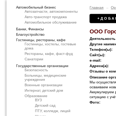
Автомобильный бизнес
Главная
→
Ор
Автозапчасти, автокомпоненты
Авто-транспорт продажа
+ДОБА
Автомобильное обслуживание
Банки, Финансы
ООО Гор
Благоустройство
Деятельность
Гостиницы, рестораны, кафе
Гостиницы, хостелы, гостевые
Другие наиме
дома
Телефон(ы):
Рестораны, кафе, фаст-фуд
Сайт(ы):
Санатории
e-mail:
Государственные организации
Адреса(а):
Безопасность
Отзывы о ком
Больницы, медицинские
Описание орг
учреждения
Мы осуществля
Военные организации
осваиваем нов
Интернат, детский дом
Аккумулируем 
Образование
ситуацию с учё
ВУЗ
Фото:
Детский сад
ПТУ, колледж, лицей