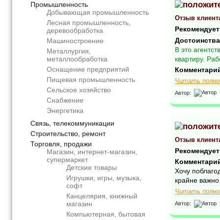
Промышленность
Добывающая промышленность
Отзыв клиент
Лесная промышленность,
Рекомендует
деревообработка
Достоинства
Машиностроение
В это агентст
Металлургия,
квартиру. Раб
металлообработка
Оснащение предприятий
Комментари
Пищевая промышленность
Читать полно
Сельское хозяйство
Автор:
Снабжение
Энергетика
Связь, телекоммуникации
Строительство, ремонт
Отзыв клиент
Торговля, продажи
Рекомендует
Магазин, интернет-магазин,
супермаркет
Комментари
Детские товары
Хочу поблаго
Игрушки, игры, музыка,
крайне важно 
софт
Читать полно
Канцелярия, книжный
магазин
Автор:
Компьютерная, бытовая