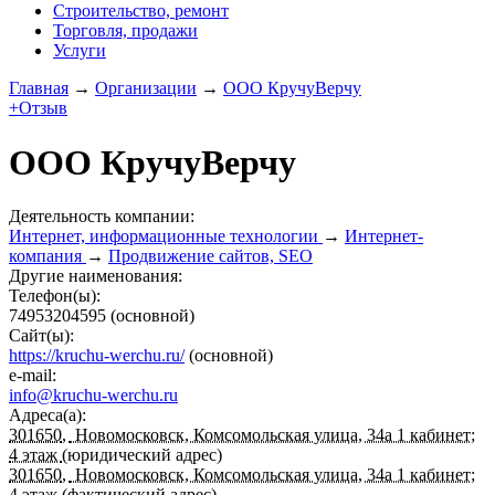
Строительство, ремонт
Торговля, продажи
Услуги
Главная
→
Организации
→
ООО КручуВерчу
+Отзыв
ООО КручуВерчу
Деятельность компании:
Интернет, информационные технологии
→
Интернет-
компания
→
Продвижение сайтов, SEO
Другие наименования:
Телефон(ы):
74953204595
(основной)
Сайт(ы):
https://kruchu-werchu.ru/
(основной)
e-mail:
info@kruchu-werchu.ru
Адреса(а):
301650
,
Новомосковск, Комсомольская улица, 34а​ 1 кабинет;
4 этаж
(юридический адрес)
301650
,
Новомосковск, Комсомольская улица, 34а​ 1 кабинет;
4 этаж
(фактический адрес)