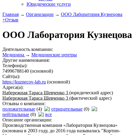
Юридические услуги
Главная
→
Организации
→
ООО Лаборатория Кузнецова
+Отзыв
ООО Лаборатория Кузнецова
Деятельность компании:
Медицина
→
Медицинские центры
Другие наименования:
Телефон(ы):
74996788140
(основной)
Сайт(ы):
https://kuznecov-lab.ru
(основной)
Адреса(а):
Набережная Тараса Шевченко 3
(юридический адрес)
Набережная Тараса Шевченко 3
(фактический адрес)
Отзывы о компании:
положительные
(4)
отрицательные
(0)
нейтральные
(0)
все
Описание организации:
Производственная компания «Лаборатория Кузнецова»
(основана в 2003 году, до 2016 года называлась "Кортин-